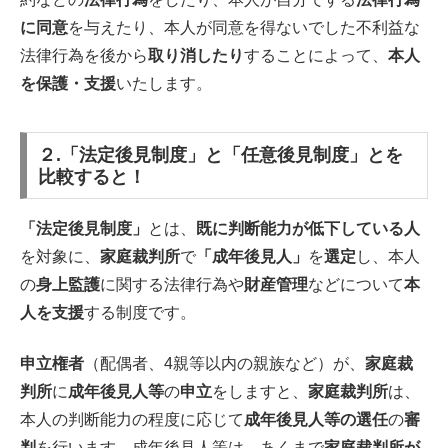
に同意
を与えたり、本人が同意を得ないでした不利益な
法律行為を後から
取り消したり
することによって、
本人
を保護・支援
いたします。
２.「法定後見制度」と「任意後見制度」とを
比較すると！
「法定後見制度」
とは、
既に判断能力が低下している人
を対象に、
家庭裁判所
で
「成年後見人」
を
選定
し、本人
の
身上監護
に関する法律行為や
財産管理
などについて
本
人を支援
する制度です。
申立権者
（配偶者、4親等以内の親族など）が、
家庭裁
判所
に
成年後見人等
の
申立
をしますと、
家庭裁判所
は、
本人の判断能力の程度に応じて
成年後見人等の選任
の
審
判
を行います。成年後見人等は、あくまで
家庭裁判所が