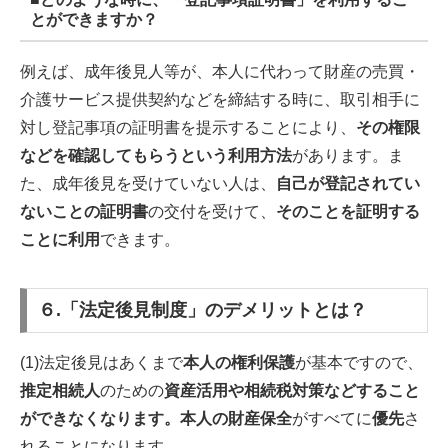
とができますか？
例えば、成年後見人等が、本人に代わって財産の売買・
介護サービス提供契約などを締結する時に、取引相手に
対し登記事項の証明書を提示することにより、
その権限
などを確認してもらうという利用方法
があります。ま
た、成年後見を受けていない人は、
自己が登記されてい
ないことの証明書
の交付を受けて、
そのことを証明する
ことに利用
できます。
６.「法定後見制度」のデメリットとは？
(1)法定後見はあくまで
本人の権利保護
が基本ですので、
推定相続人
のための
資産活用や相続税対策などすること
ができなくなります。本人の財産保全
がすべてに
優先
さ
れることになります。