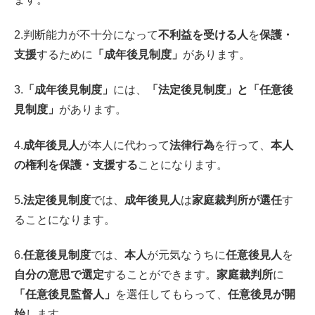
2.判断能力が不十分になって
不利益を受ける人
を
保護・
支援
するために
「成年後見制度」
があります。
3.
「成年後見制度」
には、
「法定後見制度」と「任意後
見制度」
があります。
4.
成年後見人
が本人に代わって
法律行為
を行って、
本人
の権利を保護・支援する
ことになります。
5
.法定後見制度
では、
成年後見人
は
家庭裁判所が選任
す
ることになります。
6.
任意後見制度
では、
本人
が元気なうちに
任意後見人
を
自分の意思で選定
することができます。
家庭裁判所
に
「任意後見監督人」
を選任してもらって、
任意後見が開
始
します。