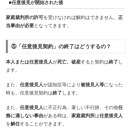
■
任意後見が開始された後
家庭裁判所の許可
を受けなければ解約はできません。
正
当事由が必要
となってきます。
⑤「任意後見契約」の終了はどうするの？
本人または任意後見人
が
死亡、破産
すると契約は
終了
し
ます。
また、
任意後見人
が認知症等により
被後見人等
になった
時も、任意後見契約は
終了
します。
また、
任意後見人
に不正行為、著しい不行跡、その他
任
務に適しない事由
がある時は、
家庭裁判所
は
任意後見人
を
解任
することができます。