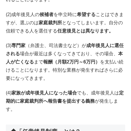
(2)成年後見人の
候補者
を申立時に
希望する
ことはできま
すが、選ぶのは
家庭裁判所
となってしまいます。自分の
信頼できる人を選任する
任意後見とは異なります。
(3)
専門家
（弁護士、司法書士など）が
成年後見人に選任
される
場合が最近は多くなってきており、その場合、
本
人が亡くなる
まで
報酬（月額2万円～6万円）
を支払い続
けることになります。特別な業務が発生すればさらに必
要になってきます。
(4)
家族が成年後見人になった場合
でも、成年後見人は
定
期的に家庭裁判所へ報告書を提出する義務
が発生しま
す。