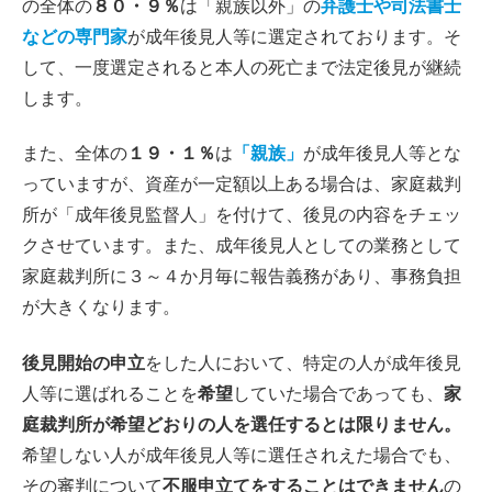
の全体の
８０・９％
は「親族以外」の
弁護士や司法書士
などの専門家
が成年後見人等に選定されております。そ
して、一度選定されると本人の死亡まで法定後見が継続
します。
また、全体の
１９・１％
は
「親族」
が成年後見人等とな
っていますが、資産が一定額以上ある場合は、家庭裁判
所が「成年後見監督人」を付けて、後見の内容をチェッ
クさせています。また、成年後見人としての業務として
家庭裁判所に３～４か月毎に報告義務があり、事務負担
が大きくなります。
後見開始の申立
をした人において、特定の人が成年後見
人等に選ばれることを
希望
していた場合であっても、
家
庭裁判所が希望どおりの人を選任するとは限りません。
希望しない人が成年後見人等に選任されえた場合でも、
その審判について
不服申立てをすることはできません
の