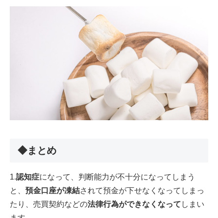
◆まとめ
1.
認知症
になって、判断能力が不十分になってしまう
と、
預金口座が凍結
されて預金が下せなくなってしまっ
たり、売買契約などの
法律行為ができなくなって
しまい
ます。