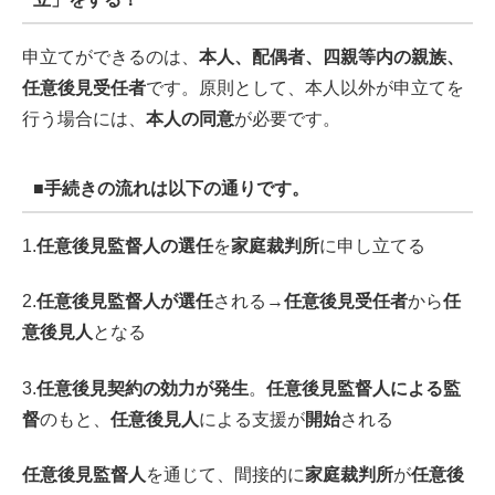
申立てができるのは、
本人、配偶者、四親等内の親族、
任意後見受任者
です。原則として、本人以外が申立てを
行う場合には、
本人の同意
が必要です。
■手続きの流れは以下の通りです。
1.
任意後見監督人の選任
を
家庭裁判所
に申し立てる
2.
任意後見監督人が選任
される→
任意後見受任者
から
任
意後見人
となる
3.
任意後見契約の効力が発生
。
任意後見監督人による監
督
のもと、
任意後見人
による支援が
開始
される
任意後見監督人
を通じて、間接的に
家庭裁判所
が
任意後