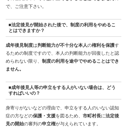
で、ご注意下さい。
■
法定後見が開始された後で、制度の利用をやめるこ
とはできますか？
成年後見制度
は
判断能力が不十分な本人
の
権利を保護
す
るための制度ですので、本人の判断能力が回復したと認
められない限り、
制度の利用を途中でやめることはでき
ません。
■
成年後見人等の申立をする人がいない場合は、どう
すればいいの？
身寄りがないなどの理由で、申立をする人のいない認知
症の方などの
保護・支援
を図るため、
市町村長
に
法定後
見の開始
の審判の
申立権
が与えられています。