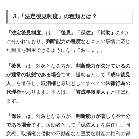
３.「法定後見制度」の種類とは？
「法定後見制度」
は、
「後見」「保佐」「補助」
の3つ
に分かれており、
判断能力の程度
など本人の事情に応じ
た制度を利用できるようになっております。
「後見」
は、対象となる方が、
判断能力が欠けているの
が通常の状態である場合
です。援助者として
「成年後見
人」
を選任し、
取消権
と原則としてすべての
法律行為の
代理権
があります。本人は、
「被成年後見人」
と呼ばれ
ます。
「保佐」
は、対象となる方が、
判断能力が著しく不十分
である場合
です。援助者として
「保佐人」
を選任し、同
意権、取消権と借財や不動産など重要な財産の権利の得