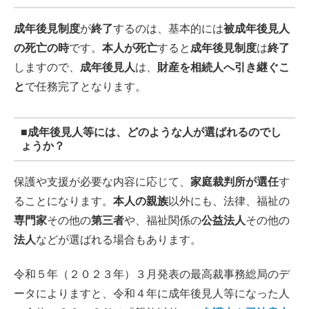
成年後見制度
が
終了
するのは、基本的には
被成年後見人
の死亡の時
です。
本人が死亡
すると
成年後見制度
は
終了
しますので、
成年後見人
は、
財産を相続人へ引き継ぐこ
と
で任務完了となります。
■
成年後見人等には、どのような人が選ばれるのでし
ょうか？
保護や支援が必要な内容に応じて、
家庭裁判所が選任
す
ることになります。
本人の親族
以外にも、法律、福祉の
専門家
その他の
第三者
や、福祉関係の
公益法人
その他の
法人
などが選ばれる場合もあります。
令和５年（２０２３年）３月発表の最高裁事務総局のデ
ータによりますと、令和４年に成年後見人等になった人