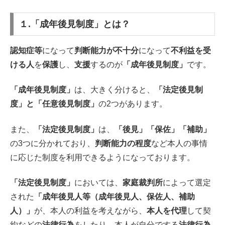
１.「成年後見制度」とは？
認知症等
になって
判断能力が不十分
になって
不利益を受
ける人
を
保護
し、
支援
するのが
「成年後見制度」
です。
「成年後見制度」
は、大きく分けると、
「法定後見制
度」と「任意後見制度」
の2つがあります。
また、
「法定後見制度」
は、
「後見」「保佐」「補助」
の3つに分かれており、
判断能力の程度
など本人の事情
に応じた制度を利用できるようになっております。
「法定後見制度」
においては、
家庭裁判所
によって選定
された
「成年後見人等（成年後見人、保佐人、補助
人）」
が、本人の利益を考えながら、
本人を代理
して契
約などの
法律行為
をしたり、本人が自分でする
法律行為