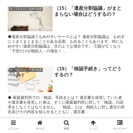
（15）「遺産分割協議」がまと
知っておきたい法律の知識
まらない場合はどうするの？
◆遺産分割協議でもめやすいケースとは？ 遺産分割協議は、もめず
にうまくまとまることがある反面、もめることもあります。特にも
めやすい遺産分割協議は、次のような場合です。 ①親が亡くなり
「子供だけが相続人」の場合！ ...
（19）「検認手続き」ってどう
知っておきたい法律の知識
するの？
◆ 家庭裁判所での「検認」手続きとは？ 遺言書を保管していた者
や遺言書を発見した者は、すぐに家庭裁判所に対して「検認」の請
求をしなくてはなりません。 「検認」とは，相続人に対し遺言の存
在及びその内容を知らせるとともに，遺言書...
（13）「遺産分割協議」ってど
メニュー
ホーム
検索
トップ
サイドバー
知っておきたい法律の知識