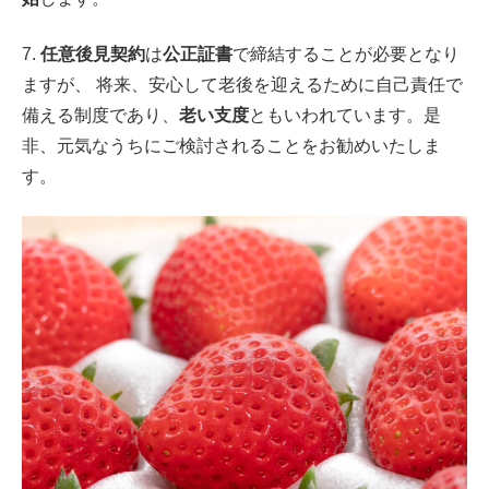
7.
任意後見契約
は
公正証書
で締結することが必要となり
ますが、 将来、安心して老後を迎えるために自己責任で
備える制度であり、
老い支度
ともいわれています。是
非、元気なうちにご検討されることをお勧めいたしま
す。