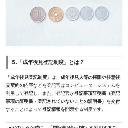
５.「成年後見登記制度」とは？
「成年後見登記制度」
は、
成年後見人等の権限
や
任意後
見契約の内容
などを登記官はコンピュータ・システムを
利用して
登記
し、また、登記官が
登記事項証明書（登記
事項の証明書・登記されていないことの証明書）
を
交付
することによって
登記情報を開示
する制度です。
■
どのような時に、「登記事項証明書」を利用するこ