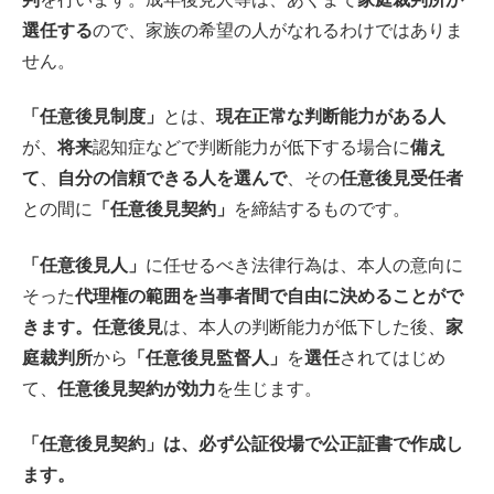
選任する
ので、家族の希望の人がなれるわけではありま
せん。
「任意後見制度」
とは、
現在正常な判断能力がある人
が、
将来
認知症などで判断能力が低下する場合に
備え
て
、
自分の信頼できる人を選んで
、その
任意後見受任者
との間に
「任意後見契約」
を締結するものです。
「任意後見人」
に任せるべき法律行為は、本人の意向に
そった
代理権の範囲を当事者間で自由に決めることがで
きます。任意後見
は、本人の判断能力が低下した後、
家
庭裁判所
から
「任意後見監督人」
を
選任
されてはじめ
て、
任意後見契約が効力
を生じます。
「任意後見契約」は、必ず公証役場で公正証書で作成し
ます。