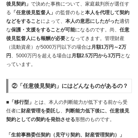
後見契約」
で決めた事務について、家庭裁判所が選任す
る
「任意後見監督人」
の監督のもと
本人を代理して契約
などをすること
によって、
本人の意思にしたがった
適切
な
保護・支援をすることが可能
になるのです。尚、
任意
後見監督人にも報酬が必要
となってきます。管理財産
（流動資産）が5000万円以下の場合は
月額1万円～2万
円
、5000万円を超える場合は
月額2.5万円から3万円
とな
っています。
②「任意後見契約」にはどんなものがあるの？
■
「移行型」
とは、本人の判断能力が低下する前から受
任者に
財産管理を委託し
、
判断能力低下後に、任意後見
契約としての契約を発効させる
形態のものです。
「生前事務委任契約（見守り契約、財産管理契約）」