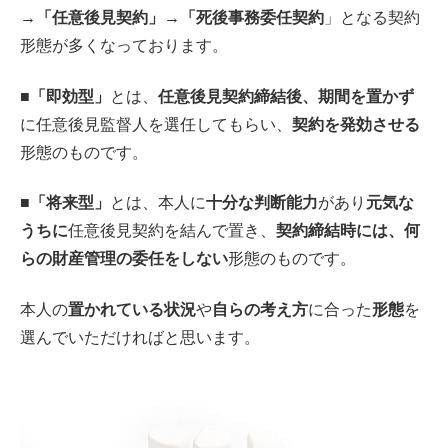
→「任意後見契約」→「死後事務委任契約
」となる契約
形態が多くなっております。
■
「即効型」
とは、
任意後見契約締結後、期間を置かず
に任意後見監督人を選任してもらい、
契約を発効させる
形態のものです。
■
「将来型」
とは、本人に
十分な判断能力
があり
元気な
うちに
任意後見契約を結んで置き、
契約締結時には、何
らの財産管理の委任をしない
形態のものです。
本人の
置かれている状況
や
自らの考え方
に合った
形態
を
選んでいただければと思います。