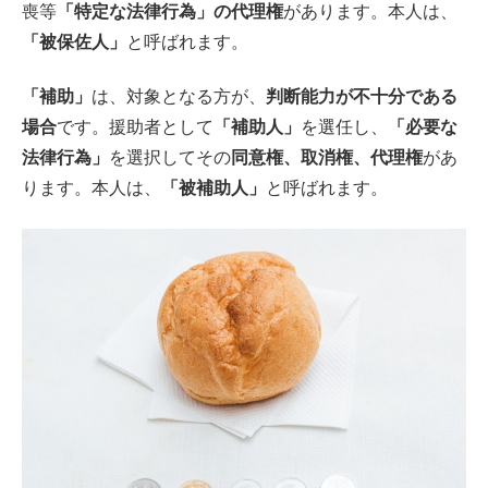
喪等
「特定な法律行為」の代理権
があります。本人は、
「被保佐人」
と呼ばれます。
「補助」
は、対象となる方が、
判断能力が不十分である
場合
です。援助者として
「補助人」
を選任し、
「必要な
法律行為」
を選択してその
同意権、取消権、代理権
があ
ります。本人は、
「被補助人」
と呼ばれます。