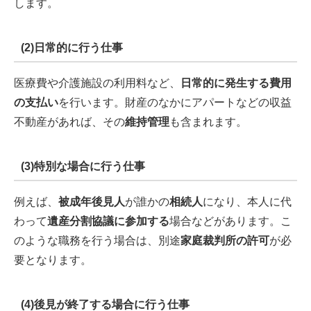
します。
(2)日常的に行う仕事
医療費や介護施設の利用料など、
日常的に発生する費用
の支払い
を行います。財産のなかにアパートなどの収益
不動産があれば、その
維持管理
も含まれます。
(3)特別な場合に行う仕事
例えば、
被成年後見人
が誰かの
相続人
になり、本人に代
わって
遺産分割協議に参加する
場合などがあります。こ
のような職務を行う場合は、別途
家庭裁判所の許可
が必
要となります。
(4)後見が終了する場合に行う仕事